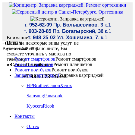
т.
952-62-09
Пр.
Большевиков
,
3
к.1
т.
903-28-85
Пр.
Богатырский
,
36
к.1
т.
948-25-02
Ул.
Хошимина
,
7
. к.1
Внимание!
Цены на некоторые виды услуг, не
«
ОЛТЕХ
»
указанные в прайс-листе, Вы
Browser: 448x896
сможете уточнить у мастера по
Ремонт смартфонов
Ремонт смартфонов
телефону
Ремонт планшетов
Ремонт планшетов
в Санкт-Петербурге:
Ремонт ноутбуков
Ремонт ноутбуков
Заправка картриджей
Заправка картриджей
+7 981-173-26-94
HP
Brother
Canon
Xerox
Samsung
Panasonic
Kyocera
Ricoh
Контакты
Олтех