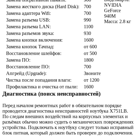
NVIDIA
Замена жесткого диска (Hard Disk):
700
GeForce
Замена адаптера Wifi:
700
940M
Замена разъeма USB:
990
Масса: 2.8 кг
Замена разъeма LAN:
1100
Замена разъeмов звука:
930
Замена кнопки включения:
1600
Замена кнопок Тачпад:
от 600
Восстановление шлейфов:
от 500
Замена ПО:
1800
Восстановление ПО:
700
Апгрейд (Upgrade):
Звоните
Чистка после попадания влаги:
от 1200
Профилактика и очистка от пыли:
1600
Диагностика (поиск неисправностей)
Перед началом ремонтных работ в обязательном порядке
проводится диагностика неисправностей ноутбука X751LB.
По следам внешних воздействий на корпусных элементах и
разъёмах обычно можно судить о механических повреждениях
устройства. Подключать к ноутбуку следует только исправный
блок питная, который должен быть проверен до подключения.