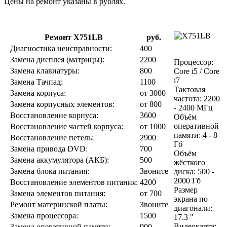
Цены на ремонт указаны в рублях.
Ремонт X751LB
руб.
Диагностика неисправности:
400
Замена дисплея (матрицы):
2200
Процессор:
Замена клавиатуры:
800
Core i5 / Core
i7
Замена Тачпад:
1100
Тактовая
Замена корпуса:
от 3000
частота: 2200
Замена корпусных элементов:
от 800
- 2400 МГц
Восстановление корпуса:
3600
Объём
оперативной
Восстановление частей корпуса:
от 1000
памяти: 4 - 8
Восстановление петель:
2900
Гб
Замена привода DVD:
700
Объём
Замена аккумулятора (АКБ):
500
жёсткого
Замена блока питания:
Звоните
диска: 500 -
2000 Гб
Восстановление элементов питания:
4200
Размер
Замена элементов питания:
от 700
экрана по
Ремонт материнской платы:
Звоните
диагонали:
Замена процессора:
1500
17.3 "
Видеокарта:
Замена оперативной памяти:
900