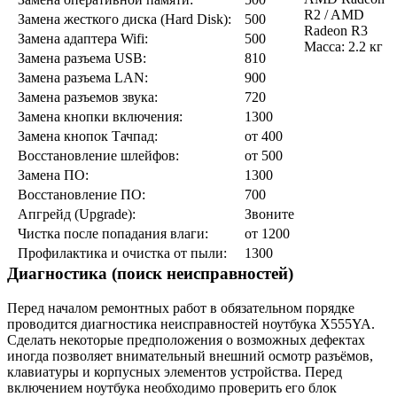
R2 / AMD
Замена жесткого диска (Hard Disk):
500
Radeon R3
Замена адаптера Wifi:
500
Масса: 2.2 кг
Замена разъeма USB:
810
Замена разъeма LAN:
900
Замена разъeмов звука:
720
Замена кнопки включения:
1300
Замена кнопок Тачпад:
от 400
Восстановление шлейфов:
от 500
Замена ПО:
1300
Восстановление ПО:
700
Апгрейд (Upgrade):
Звоните
Чистка после попадания влаги:
от 1200
Профилактика и очистка от пыли:
1300
Диагностика (поиск неисправностей)
Перед началом ремонтных работ в обязательном порядке
проводится диагностика неисправностей ноутбука X555YA.
Сделать некоторые предположения о возможных дефектах
иногда позволяет внимательный внешний осмотр разъёмов,
клавиатуры и корпусных элементов устройства. Перед
включением ноутбука необходимо проверить его блок