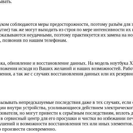
ывать.
буком соблюдаются меры предосторожности, поэтому разъём для з
ие) так же могут выходить из строя по мере интенсивности их
казываются неудачными, поэтому практикуется их замена на нов
е, позвонив по нашим телефонам.
ка, обновление и восстановление данных. На модель ноутбука 
ожения исходя из Ваших желаний и наших возможностей. Работа
ния, а так же с случаях восстановления данных или их резервн
зывать непредсказуемые последствия даже в тех случаях, если 
ии внутри устройства, усиливающиеся действием электрическог
ователя, но могут привести к серьёзным последствиям, вплоть 
 в сервисный центр для его просушки и чистки во избежании пе
рушений и возможности восстановления тех или иных элементов.
о произвести своевременно.