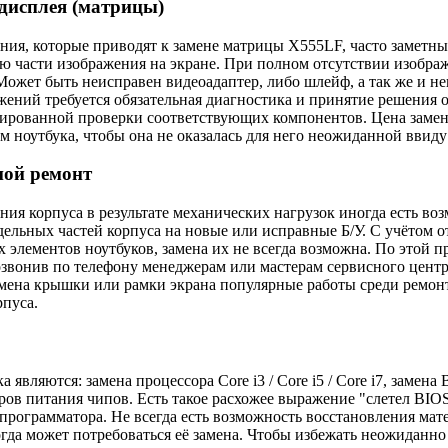
дисплея (матрицы)
ия, которые приводят к замене матрицы X555LF, часто заметны
ю части изображения на экране. При полном отсутствии изображ
ожет быть неисправен видеоадаптер, либо шлейф, а так же и н
ений требуется обязательная диагностика и принятие решения 
ированной проверки соответствующих компонентов. Цена замен
м ноутбука, чтобы она не оказалась для него неожиданной ввиду
ной ремонт
ия корпуса в результате механических нагрузок иногда есть воз
дельных частей корпуса на новые или исправные Б/У. С учётом 
 элементов ноутбуков, замена их не всегда возможна. По этой 
озвонив по телефону менеджерам или мастерам сервисного центра
замена крышки или рамки экрана популярные работы среди ремо
рпуса.
вляются: замена процессора Core i3 / Core i5 / Core i7, замена
ров питания чипов. Есть такое расхожее выражение "слетел BIO
рограмматора. Не всегда есть возможность восстановления мат
гда может потребоваться её замена. Чтобы избежать неожиданно