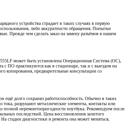
арядного устройства страдает в таких случаях в первую
 использования, либо аккуратности обращения. Попытки
ые. Прежде чем сделать заказ на замену разъёмов в нашем
X555LF может быть установлена Операционная Система (ОС),
 с ПО практикуются как в стационаре, так и с выездом на
ого копирования, предварительные консультации со
он ещё долго сохранял работоспособность. Обычно в таких
о тока, разрушают металлические элементы, контакты или
до полной неремонтопригодности ноутбука. Рекомендуем после
чальных последствий. Цена восстановления залитого
 На стадии диагностики и ремонта она может меняться,