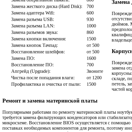
Замена 
Замена жесткого диска (Hard Disk):
700
Замена адаптера Wifi:
600
Поврежден
отсутстви
Замена разъeма USB:
930
дюймов. М
Замена разъeма LAN:
1000
предполож
Замена разъeмов звука:
860
квалифиц
Замена кнопки включения:
1500
владельце
Замена кнопок Тачпад:
от 500
Корпус
Восстановление шлейфов:
от 500
Замена ПО:
1600
Поврежден
Восстановление ПО:
700
замена от
Апгрейд (Upgrade):
Звоните
корпусных
Чистка после попадания влаги:
от 1200
складе, п
петель, 
Профилактика и очистка от пыли:
1500
частей ко
Ремонт и замена материнской платы
Популярными работами по ремонту материнской платы ноутбука я
требуется замена фильтрующих конденсаторов или стабилизато
микросхеме. Восстановление BIOS осуществляется с помощью п
поставках необходимых компонентов для ремонта, поэтому ино