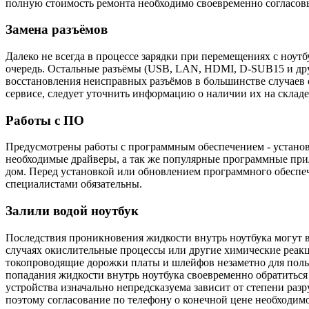
полную стоимость ремонта необходимо своевременно согласов
Замена разъёмов
Далеко не всегда в процессе зарядки при перемещениях с ноут
очередь. Остальные разъёмы (USB, LAN, HDMI, D-SUB15 и друг
восстановления неисправных разъёмов в большинстве случаев о
сервисе, следует уточнить информацию о наличии их на склад
Работы с ПО
Предусмотрены работы с программным обеспечением - установ
необходимые драйверы, а так же популярные программные прил
дом. Перед установкой или обновлением программного обеспече
специалистами обязательны.
Залили водой ноутбук
Последствия проникновения жидкости внутрь ноутбука могут вы
случаях окислительные процессы или другие химические реакц
токопроводящие дорожки платы и шлейфов незаметно для польз
попадания жидкости внутрь ноутбука своевременно обратиться
устройства изначально непредсказуема зависит от степени раз
поэтому согласование по телефону о конечной цене необходим