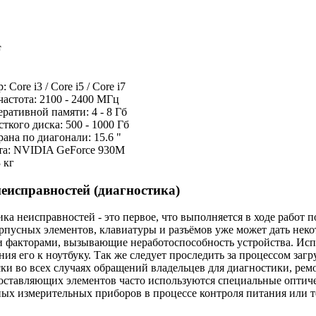
 Core i3 / Core i5 / Core i7
частота: 2100 - 2400 МГц
ративной памяти: 4 - 8 Гб
ткого диска: 500 - 1000 Гб
рана по диагонали: 15.6 "
та: NVIDIA GeForce 930M
 кг
еисправностей (диагностика)
ка неисправностей - это первое, что выполняется в ходе работ
рпусных элементов, клавиатуры и разъёмов уже может дать не
 факторами, вызывающие неработоспособность устройства. Испр
ия его к ноутбуку. Так же следует проследить за процессом заг
ки во всех случаях обращений владельцев для диагностики, рем
оставляющих элементов часто используются специальные оптич
ых измерительных приборов в процессе контроля питания или 