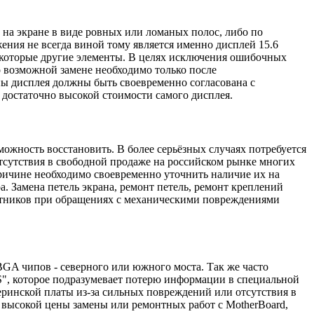
 на экране в виде ровных или ломаных полос, либо по
ения не всегда виной тому является именно дисплей 15.6
екоторые другие элементы. В целях исключения ошибочных
о возможной замене необходимо только после
ы дисплея должны быть своевременно согласована с
 достаточно высокой стоимости самого дисплея.
можность восстановить. В более серьёзных случаях потребуется
отсутствия в свободной продаже на российском рынке многих
причине необходимо своевременно уточнить наличие их на
. Замена петель экрана, ремонт петель, ремонт креплений
нтников при обращениях с механическими повреждениями
 BGA чипов - северного или южного моста. Так же часто
S", которое подразумевает потерю информации в специальной
еринской платы из-за сильных повреждений или отсутствия в
 высокой цены замены или ремонтных работ с MotherBoard,