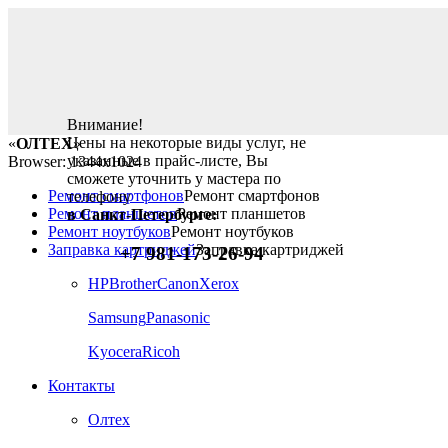
Внимание!
Цены на некоторые виды услуг, не
«
ОЛТЕХ
»
указанные в прайс-листе, Вы
Browser: 1344x1024
сможете уточнить у мастера по
Ремонт смартфонов
Ремонт смартфонов
телефону
Ремонт планшетов
Ремонт планшетов
в Санкт-Петербурге:
Ремонт ноутбуков
Ремонт ноутбуков
Заправка картриджей
Заправка картриджей
+7 981-173-26-94
HP
Brother
Canon
Xerox
Samsung
Panasonic
Kyocera
Ricoh
Контакты
Олтех