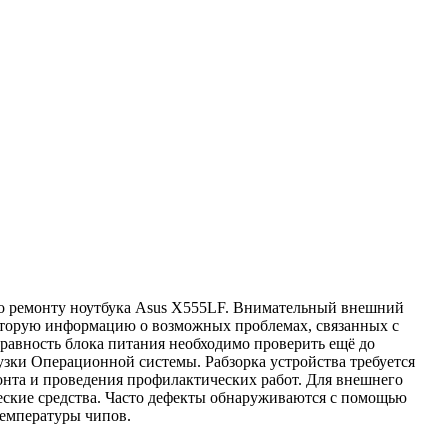
 по ремонту ноутбука Asus X555LF. Внимательный внешний
которую информацию о возможных проблемах, связанных с
авность блока питания необходимо проверить ещё до
рузки Операционной системы. Рабзорка устройства требуется
онта и проведения профилактических работ. Для внешнего
еские средства. Часто дефекты обнаруживаются с помощью
температуры чипов.