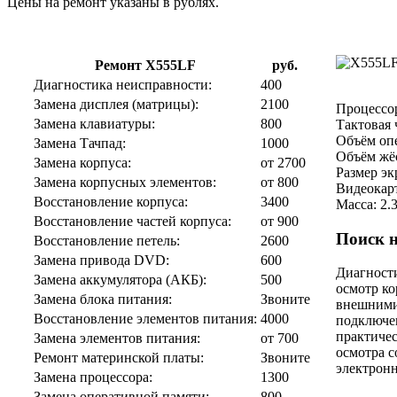
Цены на ремонт указаны в рублях.
Ремонт X555LF
руб.
Диагностика неисправности:
400
Замена дисплея (матрицы):
2100
Процессор:
Замена клавиатуры:
800
Тактовая 
Объём опе
Замена Тачпад:
1000
Объём жёс
Замена корпуса:
от 2700
Размер эк
Замена корпусных элементов:
от 800
Видеокар
Восстановление корпуса:
3400
Масса: 2.3
Восстановление частей корпуса:
от 900
Поиск н
Восстановление петель:
2600
Замена привода DVD:
600
Диагности
Замена аккумулятора (АКБ):
500
осмотр ко
Замена блока питания:
Звоните
внешними
Восстановление элементов питания:
4000
подключен
практичес
Замена элементов питания:
от 700
осмотра с
Ремонт материнской платы:
Звоните
электронн
Замена процессора:
1300
Замена оперативной памяти:
800