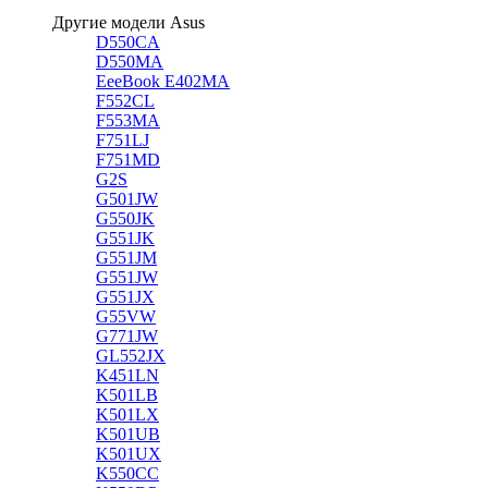
Другие модели Asus
D550CA
D550MA
EeeBook E402MA
F552CL
F553MA
F751LJ
F751MD
G2S
G501JW
G550JK
G551JK
G551JM
G551JW
G551JX
G55VW
G771JW
GL552JX
K451LN
K501LB
K501LX
K501UB
K501UX
K550CC