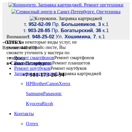
т.
952-62-09
Пр.
Большевиков
,
3
к.1
т.
903-28-85
Пр.
Богатырский
,
36
к.1
т.
948-25-02
Ул.
Хошимина
,
7
. к.1
Внимание!
Цены на некоторые виды услуг, не
«
ОЛТЕХ
»
указанные в прайс-листе, Вы
Browser: 448x896
сможете уточнить у мастера по
Ремонт смартфонов
Ремонт смартфонов
телефону
Ремонт планшетов
Ремонт планшетов
в Санкт-Петербурге:
Ремонт ноутбуков
Ремонт ноутбуков
Заправка картриджей
Заправка картриджей
+7 981-173-26-94
HP
Brother
Canon
Xerox
Samsung
Panasonic
Kyocera
Ricoh
Контакты
Олтех