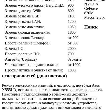
NVIDIA
Замена жесткого диска (Hard Disk):
900
GeForce
Замена адаптера Wifi:
800
820M
Замена разъeма USB:
1100
Масса: 2.3 кг
Замена разъeма LAN:
1200
Поиск
Замена разъeмов звука:
1050
Замена кнопки включения:
1800
Замена кнопок Тачпад:
от 700
Восстановление шлейфов:
от 500
Замена ПО:
2000
Восстановление ПО:
700
Апгрейд (Upgrade):
Звоните
Чистка после попадания влаги:
от 1200
Профилактика и очистка от пыли:
1800
неисправностей (диагностика)
Ремонт электронных изделий, в частности, ноутбука Asus
X555LD, всегда начинается с диагностики неисправностей.
Некоторые предположения о возможных дефектах,
вызываемых негативными внешними воздействиями на
корпусные элементы, клавиатуру и разъёмы устройства,
иногда можно сделать уже после внимательного внешнего