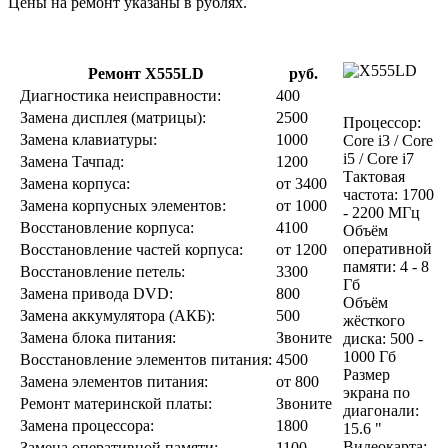
Цены на ремонт указаны в рублях.
Ремонт X555LD
руб.
Диагностика неисправности:
400
Замена дисплея (матрицы):
2500
Процессор:
Замена клавиатуры:
1000
Core i3 / Core
i5 / Core i7
Замена Тачпад:
1200
Тактовая
Замена корпуса:
от 3400
частота: 1700
Замена корпусных элементов:
от 1000
- 2200 МГц
Восстановление корпуса:
4100
Объём
оперативной
Восстановление частей корпуса:
от 1200
памяти: 4 - 8
Восстановление петель:
3300
Гб
Замена привода DVD:
800
Объём
Замена аккумулятора (АКБ):
500
жёсткого
Замена блока питания:
Звоните
диска: 500 -
1000 Гб
Восстановление элементов питания:
4500
Размер
Замена элементов питания:
от 800
экрана по
Ремонт материнской платы:
Звоните
диагонали:
Замена процессора:
1800
15.6 "
Видеокарта:
Замена оперативной памяти:
1100