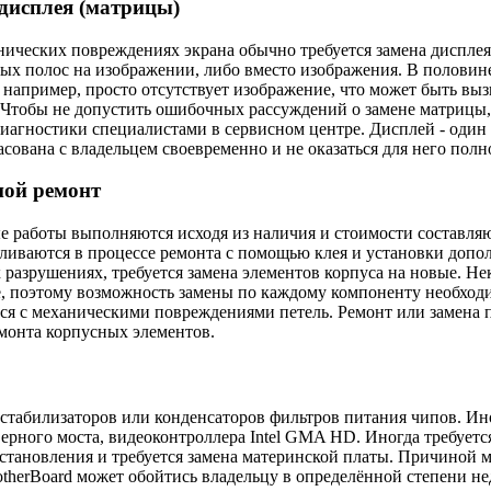
дисплея (матрицы)
ических повреждениях экрана обычно требуется замена дисплея 
ых полос на изображении, либо вместо изображения. В половине
 например, просто отсутствует изображение, что может быть вы
 Чтобы не допустить ошибочных рассуждений о замене матрицы,
диагностики специалистами в сервисном центре. Дисплей - один
асована с владельцем своевременно и не оказаться для него пол
ной ремонт
 работы выполняются исходя из наличия и стоимости составля
ливаются в процессе ремонта с помощью клея и установки допо
 разрушениях, требуется замена элементов корпуса на новые. Не
, поэтому возможность замены по каждому компоненту необходи
я с механическими повреждениями петель. Ремонт или замена пе
монта корпусных элементов.
абилизаторов или конденсаторов фильтров питания чипов. Иногд
верного моста, видеоконтроллера Intel GMA HD. Иногда требу
сстановления и требуется замена материнской платы. Причиной 
therBoard может обойтись владельцу в определённой степени не