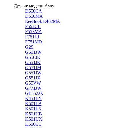
Другие модели Asus
D550CA
D550MA
EeeBook E402MA
F552CL
F553MA
F751LJ
F751MD
G2S
G501JW
G550JK
G551JK
G551JM
G551JW
G551JX
G55VW
G771JW
GL552JX
K451LN
K501LB
K501LX
K501UB
K501UX
K550CC