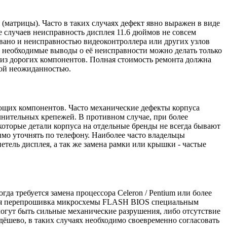
(матрицы). Часто в таких случаях дефект явно выражен в виде
 случаев неисправность дисплея 11.6 дюймов не совсем
звано и неисправностью видеоконтроллера или других узлов
 необходимые выводы о её неисправности можно делать только
 из дорогих компонентов. Полная стоимость ремонта должна
ной неожиданностью.
ющих компонентов. Часто механические дефекты корпуса
лнительных крепежей. В противном случае, при более
которые детали корпуса на отдельные бренды не всегда бывают
мо уточнять по телефону. Наиболее часто владельцы
тель дисплея, а так же замена рамки или крышки - частые
а требуется замена процессора Celeron / Pentium или более
ется перепрошивка микросхемы FLASH BIOS специальным
могут быть сильные механические разрушения, либо отсутствие
дёшево, в таких случаях необходимо своевременно согласовать