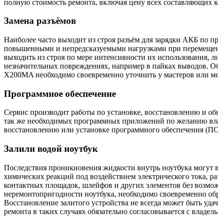
полную стоимость ремонта, включая цену всех составляющих 
Замена разъёмов
Наиболее часто выходит из строя разъём для зарядки АКБ по п
повышенными и непредсказуемыми нагрузками при перемещения
выходить из строя по мере интенсивности их использования, 
незначительных повреждениях, например в пайках выводов. О
X200MA необходимо своевременно уточнить у мастеров или ме
Программное обеспечение
Сервис производит работы по установке, восстановлению и о
так же необходимых программных приложений по желанию вла
восстановлению или установке программного обеспечения (ПО) 
Залили водой ноутбук
Последствия проникновения жидкости внутрь ноутбука могут вы
химических реакций под воздействием электрического тока, р
контактных площадок, шлейфов и других элементов без возмо
неремонтопригодности ноутбука, необходимо своевременно обр
Восстановление залитого устройства не всегда может быть уда
ремонта в таких случаях обязательно согласовывается с владел