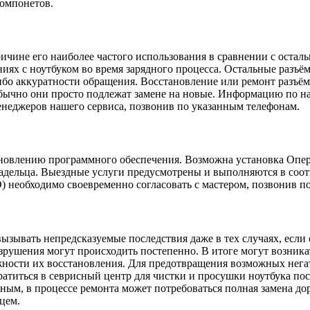
компонетов.
ричине его наиболее частого использования в сравнении с оста
х с ноутбуком во время зарядного процесса. Остальные разъё
либо аккуратности обращения. Восстановление или ремонт разъём
бычно они просто подлежат замене на новые. Информацию по на
неджеров нашего сервиса, позвонив по указанным телефонам.
бновлению программного обеспечения. Возможна установка Опе
дельца. Выездные услуги предусмотрены и выполняются в соот
необходимо своевременно согласовать с мастером, позвонив по 
зывать непредсказуемые последствия даже в тех случаях, если о
азрушения могут происходить постепенно. В итоге могут возник
жности их восстановления. Для предотвращения возможных нега
атиться в севрисный центр для чистки и просушки ноутбука пос
чным, в процессе ремонта может потребоваться полная замена д
ьцем.