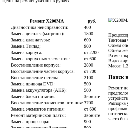
Цены на ремонт указаны в рублях.
Ремонт X200MA
руб.
Диагностика неисправности:
400
Замена дисплея (матрицы):
1800
Процессор
Замена клавиатуры:
600
Тактовая 
Объём опе
Замена Тачпад:
900
Объём жёс
Замена корпуса:
от 2200
Размер эк
Замена корпусных элементов:
от 600
Видеокар
Восстановление корпуса:
2800
Масса: 1.
Восстановление частей корпуса:
от 700
Поиск н
Восстановление петель:
2100
Замена привода DVD:
500
Ремонт но
Замена аккумулятора (АКБ):
500
предполо
Замена блока питания:
Звоните
устройств
Восстановление элементов питания:
3700
Рабзорка 
профилакт
Замена элементов питания:
от 600
оптическ
Ремонт материнской платы:
Звоните
часто быв
Замена процессора:
900
Замена оперативной памяти:
500