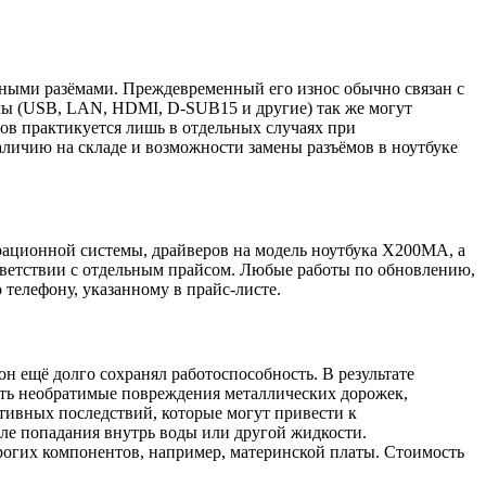
льными разёмами. Преждевременный его износ обычно связан с
мы (USB, LAN, HDMI, D-SUB15 и другие) так же могут
ов практикуется лишь в отдельных случаях при
личию на складе и возможности замены разъёмов в ноутбуке
рационной системы, драйверов на модель ноутбука X200MA, а
ветствии с отдельным прайсом. Любые работы по обновлению,
телефону, указанному в прайс-листе.
н ещё долго сохранял работоспособность. В результате
ать необратимые повреждения металлических дорожек,
тивных последствий, которые могут привести к
ле попадания внутрь воды или другой жидкости.
орогих компонентов, например, материнской платы. Стоимость