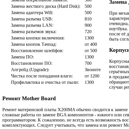
Замена 
Замена жесткого диска (Hard Disk):
500
Замена адаптера Wifi:
500
При механ
характерн
Замена разъeма USB:
810
очевидна,
Замена разъeма LAN:
900
ноутбука.
Замена разъeмов звука:
720
после её 
Замена кнопки включения:
1300
быть согл
Замена кнопок Тачпад:
от 400
Корпус
Восстановление шлейфов:
от 500
Замена ПО:
1300
Корпусные
Восстановление ПО:
700
восстанав
Апгрейд (Upgrade):
Звоните
серьёзных
Чистка после попадания влаги:
от 1200
в продаже
обращаютс
Профилактика и очистка от пыли:
1300
случаи ре
Ремонт Mother Board
Ремонт материнской платы X200MA обычно сводится к замене ст
сложные работы по замене BGA компонентов - южного или се
программатором. К сожалению, не всегда есть возможность во
комплектующих. Следует учитывать, что замена или ремонт Mo