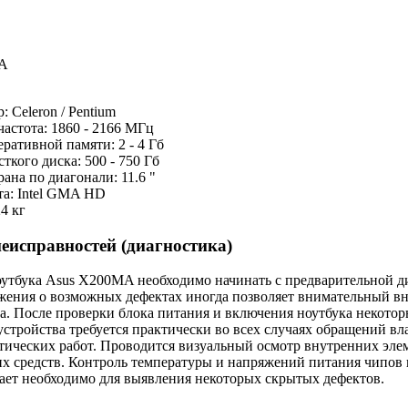
: Celeron / Pentium
частота: 1860 - 2166 МГц
ративной памяти: 2 - 4 Гб
ткого диска: 500 - 750 Гб
рана по диагонали: 11.6 "
та: Intel GMA HD
24 кг
еисправностей (диагностика)
утбука Asus X200MA необходимо начинать с предварительной д
жения о возможных дефектах иногда позволяет внимательный вн
а. После проверки блока питания и включения ноутбука некотор
устройства требуется практически во всех случаях обращений вл
ических работ. Проводится визуальный осмотр внутренних элем
их средств. Контроль температуры и напряжений питания чипов
ает необходимо для выявления некоторых скрытых дефектов.