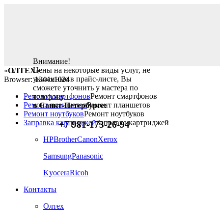
Внимание!
Цены на некоторые виды услуг, не
«
ОЛТЕХ
»
указанные в прайс-листе, Вы
Browser: 1344x1024
сможете уточнить у мастера по
Ремонт смартфонов
Ремонт смартфонов
телефону
Ремонт планшетов
Ремонт планшетов
в Санкт-Петербурге:
Ремонт ноутбуков
Ремонт ноутбуков
Заправка картриджей
Заправка картриджей
+7 981-173-26-94
HP
Brother
Canon
Xerox
Samsung
Panasonic
Kyocera
Ricoh
Контакты
Олтех