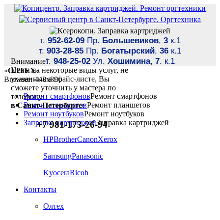
т.
952-62-09
Пр.
Большевиков
,
3
к.1
т.
903-28-85
Пр.
Богатырский
,
36
к.1
т.
948-25-02
Ул.
Хошимина
,
7
. к.1
Внимание!
Цены на некоторые виды услуг, не
«
ОЛТЕХ
»
указанные в прайс-листе, Вы
Browser: 448x896
сможете уточнить у мастера по
Ремонт смартфонов
Ремонт смартфонов
телефону
Ремонт планшетов
Ремонт планшетов
в Санкт-Петербурге:
Ремонт ноутбуков
Ремонт ноутбуков
Заправка картриджей
Заправка картриджей
+7 981-173-26-94
HP
Brother
Canon
Xerox
Samsung
Panasonic
Kyocera
Ricoh
Контакты
Олтех