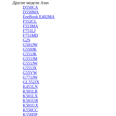
Другие модели Asus
D550CA
D550MA
EeeBook E402MA
F552CL
F553MA
F751LJ
F751MD
G2S
G501JW
G550JK
G551JK
G551JM
G551JW
G551JX
G55VW
G771JW
GL552JX
K451LN
K501LB
K501LX
K501UB
K501UX
K550CC
K550DP