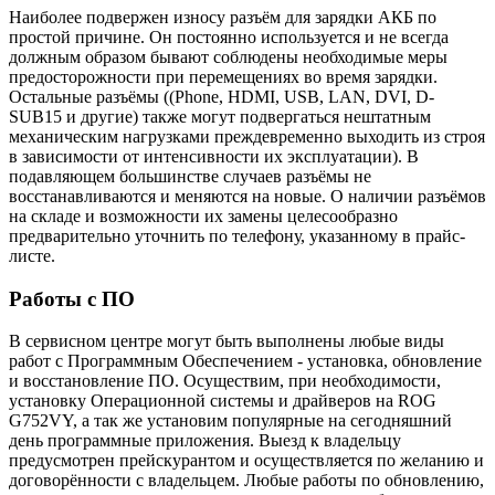
Наиболее подвержен износу разъём для зарядки АКБ по
простой причине. Он постоянно используется и не всегда
должным образом бывают соблюдены необходимые меры
предосторожности при перемещениях во время зарядки.
Остальные разъёмы ((Phone, HDMI, USB, LAN, DVI, D-
SUB15 и другие) также могут подвергаться нештатным
механическим нагрузками преждевременно выходить из строя
в зависимости от интенсивности их эксплуатации). В
подавляющем большинстве случаев разъёмы не
восстанавливаются и меняются на новые. О наличии разъёмов
на складе и возможности их замены целесообразно
предварительно уточнить по телефону, указанному в прайс-
листе.
Работы с ПО
В сервисном центре могут быть выполнены любые виды
работ с Программным Обеспечением - установка, обновление
и восстановление ПО. Осуществим, при необходимости,
установку Операционной системы и драйверов на ROG
G752VY, а так же установим популярные на сегодняшний
день программные приложения. Выезд к владельцу
предусмотрен прейскурантом и осуществляется по желанию и
договорённости с владельцем. Любые работы по обновлению,