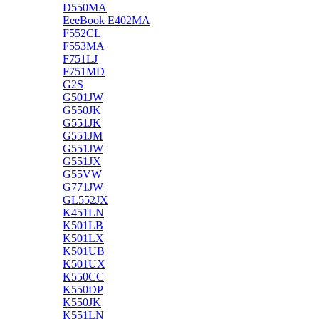
D550MA
EeeBook E402MA
F552CL
F553MA
F751LJ
F751MD
G2S
G501JW
G550JK
G551JK
G551JM
G551JW
G551JX
G55VW
G771JW
GL552JX
K451LN
K501LB
K501LX
K501UB
K501UX
K550CC
K550DP
K550JK
K551LN