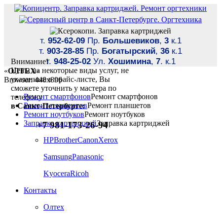
т.
952-62-09
Пр.
Большевиков
,
3
к.1
т.
903-28-85
Пр.
Богатырский
,
36
к.1
т.
948-25-02
Ул.
Хошимина
,
7
. к.1
Внимание!
Цены на некоторые виды услуг, не
«
ОЛТЕХ
»
указанные в прайс-листе, Вы
Browser: 448x896
сможете уточнить у мастера по
Ремонт смартфонов
Ремонт смартфонов
телефону
Ремонт планшетов
Ремонт планшетов
в Санкт-Петербурге:
Ремонт ноутбуков
Ремонт ноутбуков
Заправка картриджей
Заправка картриджей
+7 981-173-26-94
HP
Brother
Canon
Xerox
Samsung
Panasonic
Kyocera
Ricoh
Контакты
Олтех