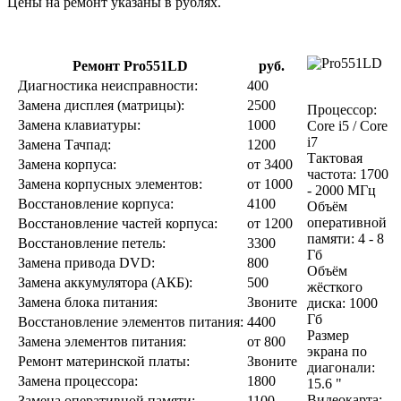
Цены на ремонт указаны в рублях.
Ремонт Pro551LD
руб.
Диагностика неисправности:
400
Замена дисплея (матрицы):
2500
Процессор:
Замена клавиатуры:
1000
Core i5 / Core
i7
Замена Тачпад:
1200
Тактовая
Замена корпуса:
от 3400
частота: 1700
Замена корпусных элементов:
от 1000
- 2000 МГц
Восстановление корпуса:
4100
Объём
оперативной
Восстановление частей корпуса:
от 1200
памяти: 4 - 8
Восстановление петель:
3300
Гб
Замена привода DVD:
800
Объём
Замена аккумулятора (АКБ):
500
жёсткого
Замена блока питания:
Звоните
диска: 1000
Гб
Восстановление элементов питания:
4400
Размер
Замена элементов питания:
от 800
экрана по
Ремонт материнской платы:
Звоните
диагонали:
Замена процессора:
1800
15.6 "
Видеокарта:
Замена оперативной памяти:
1100