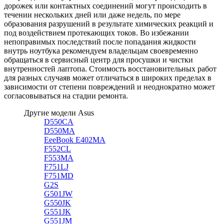
дорожек или контактных соединений могут происходить в
течении нескольких дней или даже недель, по мере
образования разрушений в результате химических реакций и
под воздействием протекающих токов. Во избежании
непоправимых последствий после попадания жидкости
внутрь ноутбука рекомендуем владельцам своевременно
обращаться в сервисный центр для просушки и чистки
внутренностей лаптопа. Стоимость восстановительных работ
для разных случаяв может отличаться в широких пределах в
зависимости от степени повреждений и неоднократно может
согласовываться на стадии ремонта.
Другие модели Asus
D550CA
D550MA
EeeBook E402MA
F552CL
F553MA
F751LJ
F751MD
G2S
G501JW
G550JK
G551JK
G551JM