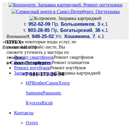
т.
952-62-09
Пр.
Большевиков
,
3
к.1
т.
903-28-85
Пр.
Богатырский
,
36
к.1
т.
948-25-02
Ул.
Хошимина
,
7
. к.1
Внимание!
Цены на некоторые виды услуг, не
«
ОЛТЕХ
»
указанные в прайс-листе, Вы
Browser: 448x896
сможете уточнить у мастера по
Ремонт смартфонов
Ремонт смартфонов
телефону
Ремонт планшетов
Ремонт планшетов
в Санкт-Петербурге:
Ремонт ноутбуков
Ремонт ноутбуков
Заправка картриджей
Заправка картриджей
+7 981-173-26-94
HP
Brother
Canon
Xerox
Samsung
Panasonic
Kyocera
Ricoh
Контакты
Олтех