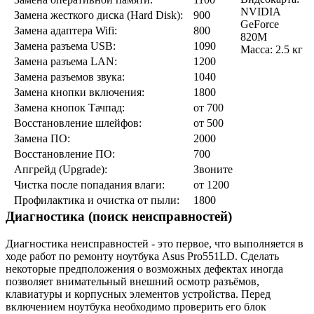
NVIDIA
Замена жесткого диска (Hard Disk):
900
GeForce
Замена адаптера Wifi:
800
820M
Замена разъeма USB:
1090
Масса: 2.5 кг
Замена разъeма LAN:
1200
Замена разъeмов звука:
1040
Замена кнопки включения:
1800
Замена кнопок Тачпад:
от 700
Восстановление шлейфов:
от 500
Замена ПО:
2000
Восстановление ПО:
700
Апгрейд (Upgrade):
Звоните
Чистка после попадания влаги:
от 1200
Профилактика и очистка от пыли:
1800
Диагностика (поиск неисправностей)
Диагностика неисправностей - это первое, что выполняется в
ходе работ по ремонту ноутбука Asus Pro551LD. Сделать
некоторые предположения о возможных дефектах иногда
позволяет внимательный внешний осмотр разъёмов,
клавиатуры и корпусных элементов устройства. Перед
включением ноутбука необходимо проверить его блок